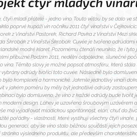
ojekt čtyř mladých vinařů
dy, čtyři mladí přátelé - jedno víno. Touto větou by se dalo ve 
niklo poprvé kupáží vín ročníku 2011 čtyř vinařství v Čejkovicí
orek z Vinařství Pastorek, Richard Pavka z Vinařství Mezi sk
da Škrobák z Vinařství Škrobák. Cuvée je tvořeno odrůdam
landské modré klaret. Pozornému čtenáři neuniklo, že i tyto 
i velmi příbuzné.Podzim 2011, nedělní odpoledne, slunečné poč
ho vína. Těmito slovy je možné popsat atmosféru, která stála
y vybrány odrůdy tvořící toto cuvée. Následně bylo domluven
no bylo komplexní a harmonické. Jakmile jednotlivý vinaři dok
vit v jakém poměru by měly být jednotlivé odrůdy zastoupeny
nací bylo domluveno, že víno z každé odrůdy bude tvořit je
en moderní design. Láhev je uzavřena šroubovým uzávěrem a 
še má vyjadřovat mladickou spontánnost, elán, chuť do živo
té pořádky - vlastnosti, které vystihují všechny čtyři vinaře, 
u generaci, aby se víno stalo běžnou součástí jejich posezen
stránka výsledného produktu, ale především charakteristika 