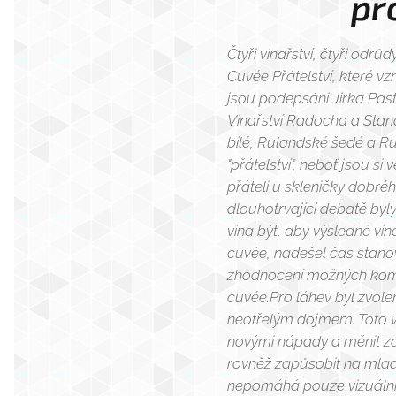
pr
Čtyři vinařství, čtyři odrů
Cuvée Přátelství, které vz
jsou podepsáni Jirka Past
Vinařství Radocha a Stan
bílé, Rulandské šedé a Ru
"přátelství", neboť jsou s
přáteli u skleničky dobré
dlouhotrvající debatě byl
vína být, aby výsledné ví
cuvée, nadešel čas stano
zhodnocení možných kombi
cuvée.Pro láhev byl zvol
neotřelým dojmem. Toto v
novými nápady a měnit zaži
rovněž zapůsobit na mlado
nepomáhá pouze vizuální 