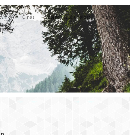
ovinky
O nás
Společenské události
Více
ství