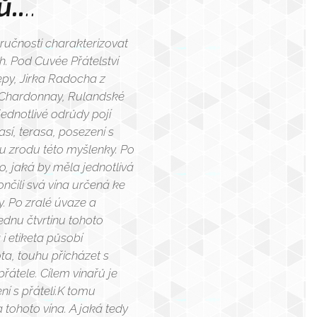
..
..
stručnosti charakterizovat
ch. Pod Cuvée Přátelství
lepy, Jirka Radocha z
i Chardonnay, Rulandské
jednotlivé odrůdy pojí
así, terasa, posezení s
 u zrodu této myšlenky. Po
o, jaká by měla jednotlivá
ončili svá vína určená ke
. Po zralé úvaze a
dnu čtvrtinu tohoto
i etiketa působí
ta, touhu přicházet s
přátele. Cílem vinařů je
í s přáteli.K tomu
tohoto vína. A jaká tedy