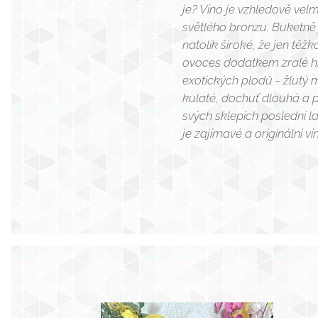
je? Víno je vzhledově velm
světlého bronzu. Buketně 
natolik široké, že jen těž
ovoces dodatkem zralé hru
exotických plodů - žlutý m
kulaté, dochuť dlouhá a př
svých sklepích poslední la
je zajímavé a originální 