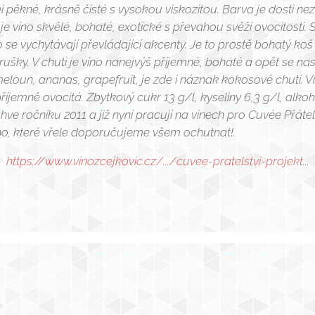
i pěkné, krásně čisté s vysokou viskozitou. Barva je dosti ne
je víno skvělé, bohaté, exotické s převahou svěží ovocitosti
ko se vychytávají převládající akcenty. Je to prostě bohatý ko
šky. V chuti je víno nanejvýš příjemné, bohaté a opět se nas
eloun, ananas, grapefruit, je zde i náznak kokosové chuti. Ví
íjemně ovocitá. Zbytkový cukr 13 g/l, kyseliny 6,3 g/l, alkoho
hve ročníku 2011 a již nyní pracují na vínech pro Cuvée Přátel
víno, které vřele doporučujeme všem ochutnat!.
https://www.vinozcejkovic.cz/.../cuvee-pratelstvi-projekt...