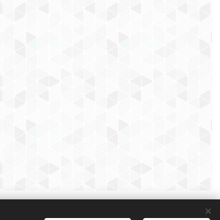
Vytvořeno službou
Webnode
Cookies