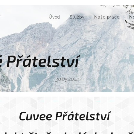
Ý
Úvod
Služby
Naše práce
N
eé Přátel
30.05.2024
Cuvee Přátelství