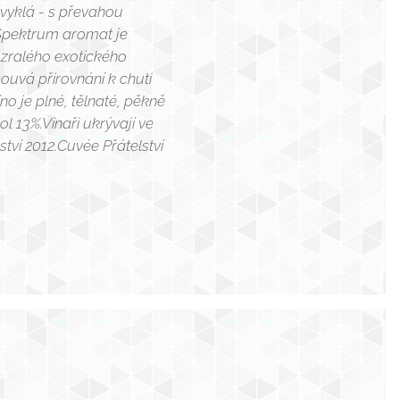
zvyklá - s převahou
. Spektrum aromat je
š zralého exotického
ouvá přirovnání k chuti
no je plné, tělnaté, pěkně
l 13%.Vinaři ukrývají ve
ství 2012.Cuvée Přátelství