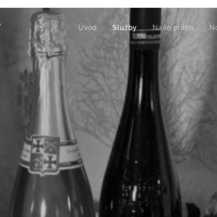
Ý
Úvod
Služby
Naše práce
N