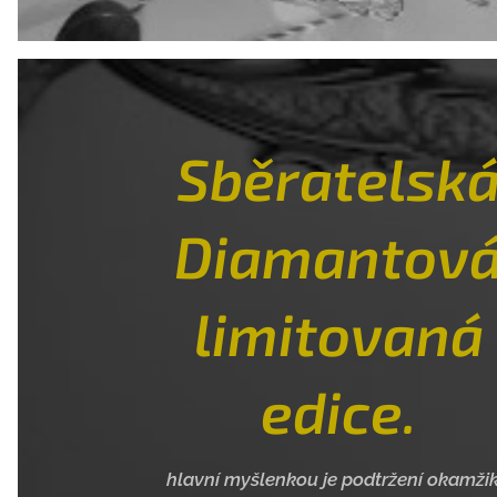
Sběratelsk
Diamantov
limitovaná
edice.
hlavní myšlenkou je podtržení okamži