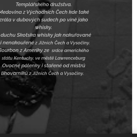
Templářského družstva.
Medovina z Východních Čech kde také
zrála v dubových sudech po víně jako
whisky.
 duchu Skotska whisky jak nakuřované
či nenakouřené
z Jižních Čech a Vysočiny.
Bourbon z Ameriky ze
srdce amerického
státu Kentucky, ve městě Lawrenceburg
Ovocné pálenky i stařené od mistrů
lihovarníků
z Jižních Čech a Vysočiny.