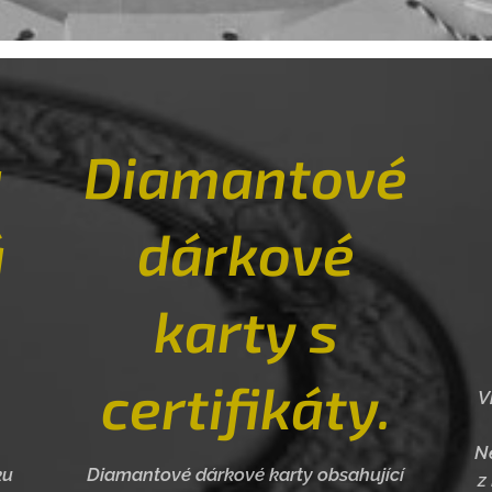
á
Diamantové
á
dárkové
karty s
certifikáty.
V
Ne
ku
Diamantové dárkové karty obsahující
z