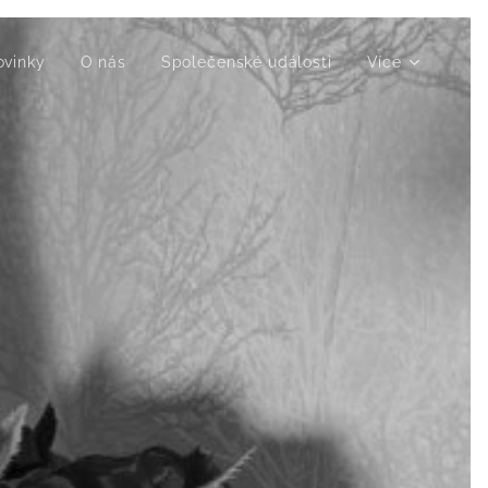
ovinky
O nás
Společenské události
Více