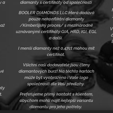
v a
diamanty s certifikáty od společnosti
BOOLER DIAMONDS LLC která dodává
pouze nekonfliktní diamanty
 až
/Kimberlijský proces/ s mezinárodně
V
uznávanými certifikáty GIA, HRD, IGI, EGL
a další.
I menší diamanty než 0,47ct mohou mít
certifikát.
Všichni naši dodavatelé jsou členy
vé
diamantových burz! Na těchto kartách
může být vyobrazeno i Vaše logo
společnosti dle Vaší předlohy.
nty
t.
Preferujeme přímý kontakt s klientem,
abychom mohli najít nejlepší variantu
diamantu pro jeho potřeby.