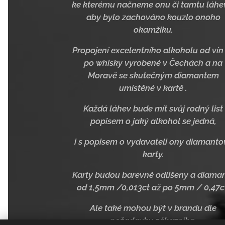
ke kterému načneme onu či tamtu láhe
aby bylo zachováno kouzlo onoho
okamžiku.
Propojení excelentního alkoholu od vín
po whisky vyrobené v Čechách a na
Moravě se skutečným diamantem
umístěné v kartě .
Každá láhev bude mít svůj rodný list
popisem o jaký alkohol se jedná,
i s popisem o vydavateli ony diamanto
karty.
Karty budou barevně odlišeny a diama
od 1,5mm /0,013ct až po 5mm / 0,47c
Ale také mohou být v brandu dle
požadavku zákazníka.