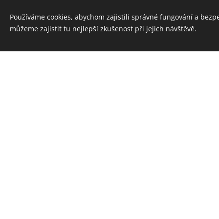
Používáme cookies, abychom zajistili správné fungování a bezp
můžeme zajistit tu nejlepší zkušenost při jejich návštěvě.