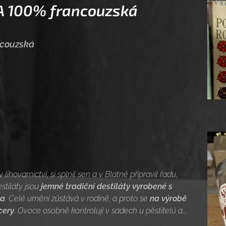
 100% francouzská
couzská
lihovarnictví, si splnil sen a v Blatné připravil řadu,
stiláty jsou
jemné tradiční destiláty vyrobené s
ra
. Celé umění zůstává v rodině, a proto se
na výrobě
cery
. Ovoce osobně kontrolují v sadech u pěstitelů a...