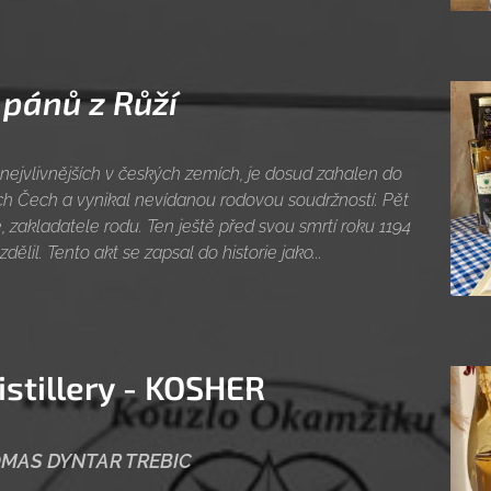
 pánů z Růží
 nejvlivnějších v českých zemích, je dosud zahalen do
ích Čech a vynikal nevídanou rodovou soudržností. Pět
ce, zakladatele rodu. Ten ještě před svou smrtí roku 1194
ělil. Tento akt se zapsal do historie jako...
stillery - KOSHER
OMAS DYNTAR TREBIC