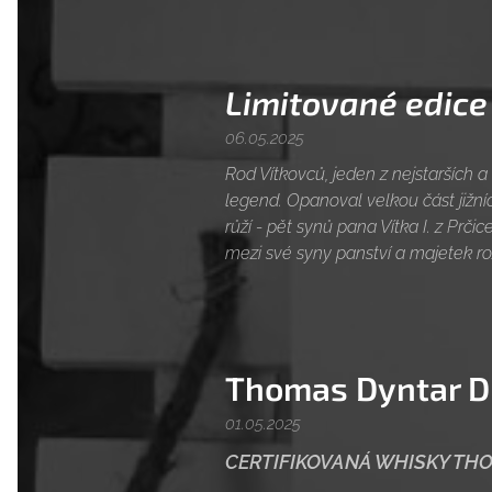
Limitované edice
06.05.2025
Rod Vítkovců, jeden z nejstarších a
legend. Opanoval velkou část jižn
růží - pět synů pana Vítka I. z Prči
mezi své syny panství a majetek rozd
Thomas Dyntar Di
01.05.2025
CERTIFIKOVANÁ WHISKY TH