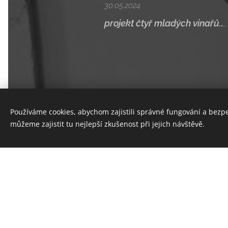
30.05.2024
projekt čtyř mladých vinařů..
..
Používáme cookies, abychom zajistili správné fungování a bezp
Sekty z Moravy.
můžeme zajistit tu nejlepší zkušenost při jejich návštěvě.
29.05.2024
Sekt vznikl tradiční metodou kva
odrůdy Chardonnay. Jedná se o Br
ovocná vůně je doplněna s dlou