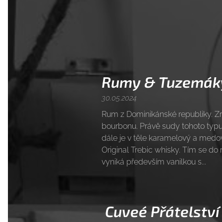
Rumy & Tuzemák
30.05.2024
Rum z Dominikánské republiky. Z
bourbonu. Právě sudy tohoto typu 
dále je v těle karamelový a medo
Original Trebic whisky. Tím se do
vyniká především vanilkou s...
Cuveé Př