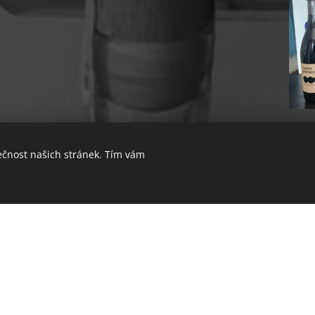
ečnost našich stránek. Tím vám
šeno v láhvi (Méthode Champenoise) a vznikl z hroznů
ut. Sekt má světle žlutozelenou barvu. Jemná
hým a jemným perlením.