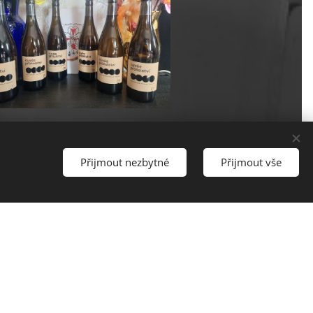
Přijmout nezbytné
Přijmout vše