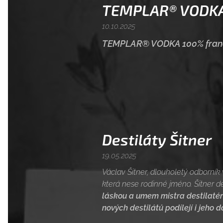
TEMPLAR® VODKA
10.10.2025
TEMPLAR® VODKA 100% fran
Destiláty Šitner
19.05.2025
Václav Šitner, dlouholetý odborník v 
která nese rodinné jméno. Šitner de
láskou a umem mistra destilaté
nových destilátů podílejí i jeho d