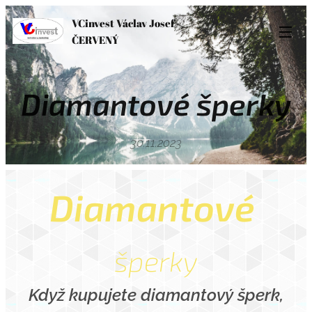
VCinvest Václav Josef
ČERVENÝ
Diamantové šperky
30.11.2023
Diamantové
šperky
Když kupujete diamantový šperk,