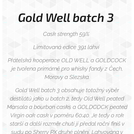
Gold Well batch 3
Cask strength 59%
Limitovaná edice 391 láhví
Přátelská kooperace OLD WELL a GOLDCOCK
je tvořena primárně pro whisky fandy z Čech,
Moravy a Slezska.
Gold Well batch 3 obsahuje totožný výběr
destilátů jako u batch 2, tedy Old Well peated
Marsala a bourbon casks a GOLDCOCK peated
Virgin oak cask v poměru 60:40. Je tedy o rok
starší a další rozměr chutí jí předal roční finiš v
sudu po Sherry PX druhé plnění. Lahvována v