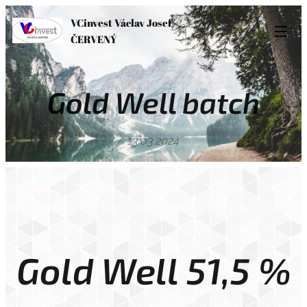
VCinvest Václav Josef
ČERVENÝ
Gold Well batch
13.03.2024
Gold Well 51,5 %