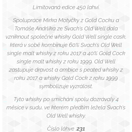
Limitovaná edice 450 lahví.
Spolupráce Mirka Motyčky z Gold Cocku a
Tomáše Andrlíka ze Svach's Old Well dala
vzniknout společné whisky Gold Well single cask,
která v sobě kombinuje 60% Svach's Old Well
single malt whisky z roku 2017 a 40% Gold Cock
single malt whisky z roku 1999. Old Well
zastupuje dravost a ambice s peated whisky z
roku 2017 a whisky Gold Cock z roku 1999
symbolizuje vyzrálost.
Tyto whisky po smíchání spolu dozrávaly 4
měsíce v sudu, ve kterém předtím ležela Svach's
Old Well whisky.
Číslo láhve :
231