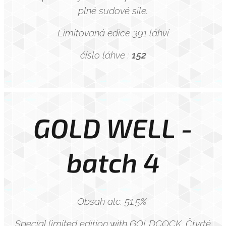
plné sudové síle.
Limitovaná edice 391 láhví
číslo láhve :
152
GOLD WELL -
batch 4
Obsah alc. 51,5%
Special limited edition with GOLDCOCK. Čtvrté