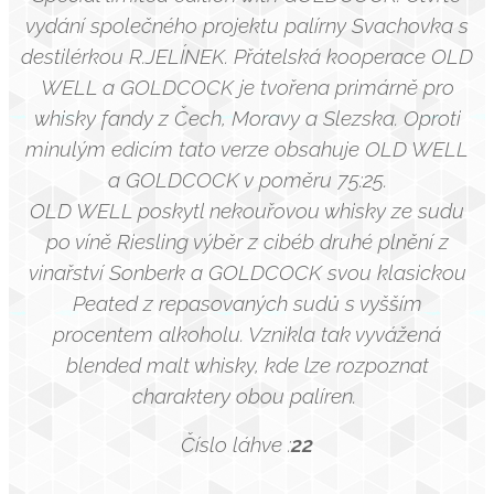
vydání společného projektu palírny Svachovka s
destilérkou R.JELÍNEK. Přátelská kooperace OLD
WELL a GOLDCOCK je tvořena primárně pro
whisky fandy z Čech, Moravy a Slezska. Oproti
minulým edicím tato verze obsahuje OLD WELL
a GOLDCOCK v poměru 75:25.
OLD WELL poskytl nekouřovou whisky ze sudu
po víně Riesling výběr z cibéb druhé plnění z
vinařství Sonberk a GOLDCOCK svou klasickou
Peated z repasovaných sudů s vyšším
procentem alkoholu. Vznikla tak vyvážená
blended malt whisky, kde lze rozpoznat
charaktery obou palíren.
Číslo láhve :
22