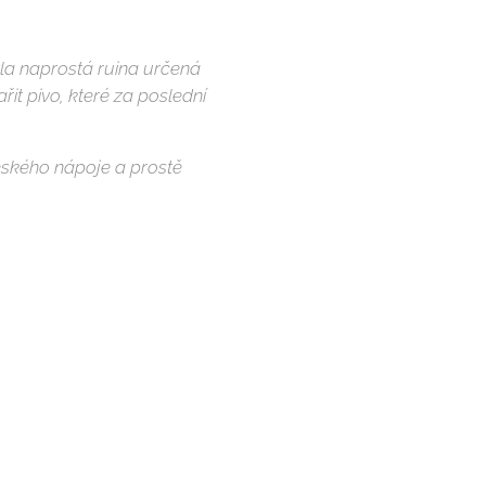
yla naprostá ruina určená
it pivo, které za poslední
 českého nápoje a prostě