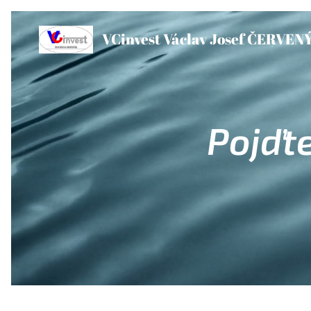
VCinvest Václav Josef ČERVEN
Pojďt