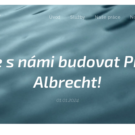
Ý
Úvod
Služby
Naše práce
N
e s námi budovat P
Albrecht!
01.01.2024