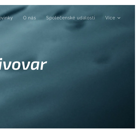
ovinky
O nás
Společenské události
Více
ivovar