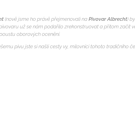
nt
(nově jsme ho právě přejmenovali na
Pivovar Albrecht
) b
pivovaru už se nám podařilo zrekonstruovat a přitom začít vař
poustu oborových ocenění.
našemu pivu jste si našli cesty vy, milovníci tohoto tradičního