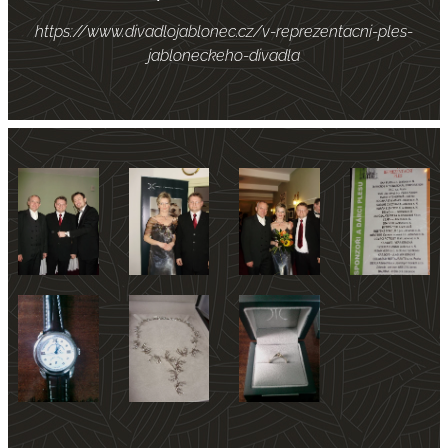
https://www.divadlojablonec.cz/v-reprezentacni-ples-
jabloneckeho-divadla