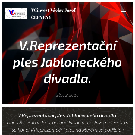
VCinvest Václav Josef
ČERVENÝ
V.Reprezentační
ples Jabloneckého
divadla.
26.02.2010
V.Reprezentační ples Jabloneckého divadla.
Dne 26.2.2010 v Jablonci nad Nisou v městském divadlem
se konal V.Reprezentační ples na kterém se podílela i