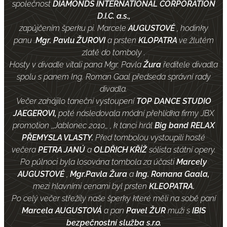
společnost
DIAMONDS INTERNATIONAL CORPORATION
D.I.C. a.s.,
zapůjčením šperku pi. Marcele
AUGUSTOVÉ
, hodinky
panu .
Mgr. Pavlu
ŽUROVI
a prsten
KLOPATRA
ve žlutém
zlatě do tomboly .
Hosty v divadle vítali pana Mgr. Pavla
Žura
ředitele divadla
spolu s panem Ing. Roman Gaal předseda správní rady
divadla.
Večer zahájilo taneční vystoupení
TOP DANCE STUDIO
JAEGEROVI,
poté následovala módní přehlídka firmy JBX
promotion ,,Jablonec 2010,, , k tanci hrál
Big band RELAX
PŘEMYSLA VLASTY.
Před tombolou vystoupili hosté
večera
PETRA JANÚ
a
OLDŘICH KŘÍŽ
sólista státní opery.
Po půlnoci byla losována tombola za účasti
Marcely
AUGUSTOVÉ
,
Mgr.Pavla Žura
a
Ing. Romana Gaala,
mezi hlavními cenami byl prsten
KLEOPATRA.
Po celý večer střežily naše šperky které měli na sobě paní
Marcela
AUGUSTOVÁ
a pan
Pavel
ŽUR
muži s
IBIS
bezpečnostní služba s.r.o.