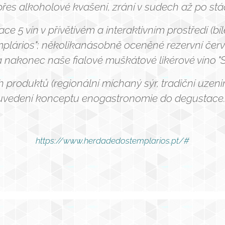
přes alkoholové kvašení, zrání v sudech až po stáč
e 5 vín v přívětivém a interaktivním prostředí (bí
plários"; několikanásobně oceněné rezervní čer
 nakonec naše fialové muškátové likérové ​​víno "Se
produktů (regionální míchaný sýr, tradiční uzeni
uvedení konceptu enogastronomie do degustace
https://www.herdadedostemplarios.pt/#