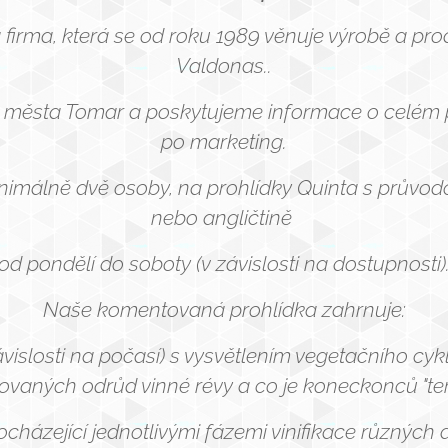
 firma, která se od roku 1989 věnuje výrobě a prode
Valdonas..
 města Tomar a poskytujeme informace o celém p
po marketing.
nimálně dvě osoby, na prohlídky Quinta s průvod
nebo angličtině
od pondělí do soboty (v závislosti na dostupnosti)
Naše komentovaná prohlídka zahrnuje:
závislosti na počasí) s vysvětlením vegetačního cyk
ovaných odrůd vinné révy a co je koneckonců "terr
cházející jednotlivými fázemi vinifikace různých 