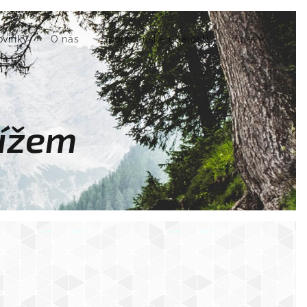
ovinky
O nás
Společenské události
Více
řížem
s