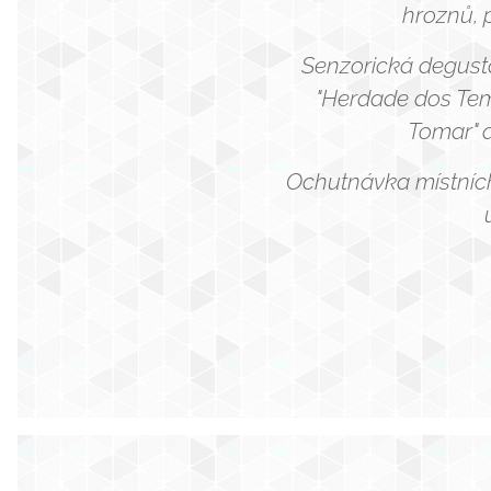
hroznů, 
Senzorická degustac
"Herdade dos Tem
Tomar" a
Ochutnávka místních 