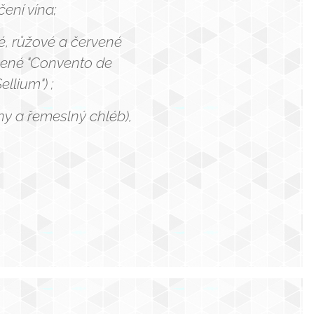
ení vína;
lé, růžové a červené
vené "Convento de
llium") ;
ny a řemeslný chléb),
.