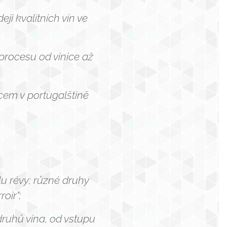
ji kvalitních vín ve
rocesu od vinice až
cem v portugalštině
.
lu révy; různé druhy
oir";
druhů vína, od vstupu