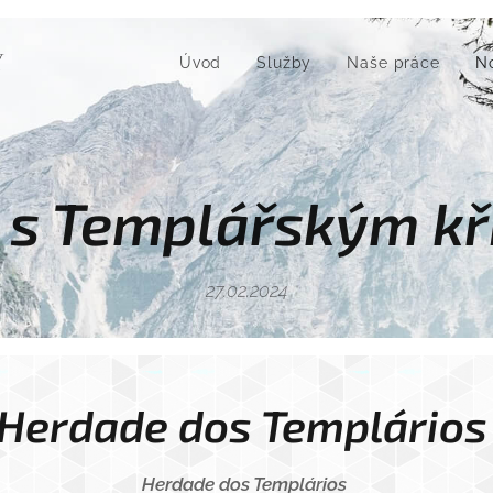
Ý
Úvod
Služby
Naše práce
N
 s Templářským k
27.02.2024
Herdade dos Templário
Herdade dos Templários