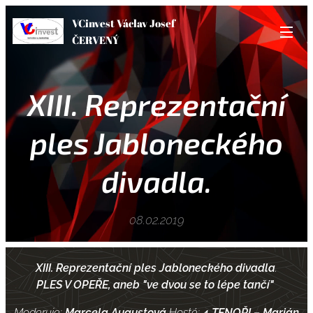
VCinvest Václav Josef
ČERVENÝ
XIII. Reprezentační
ples Jabloneckého
divadla.
08.02.2019
XIII. Reprezentační ples Jabloneckého divadla
.
PLES V OPEŘE, aneb "ve dvou se to lépe tančí"
Moderuje:
Marcela Augustová
Hosté:
4 TENOŘI – Marián