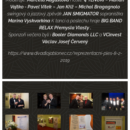
Vojtko - Pavel Vítek – Jan Kříž – Michal Bragagnolo
swingový a jazzový zpěvák
JAN SMIGMATOR
sopranistka
Marina Vyskvorkina
K tanci a poslechu hraje
BIG BAND
RELAX Přemysla Vlasty .
Sponzoři večera byli i
Booler Diamonds LLC
a
VCinvest
Václav Josef Červený
https://www.divadlojablonec.cz/reprezentacni-ples-8-2-
2019